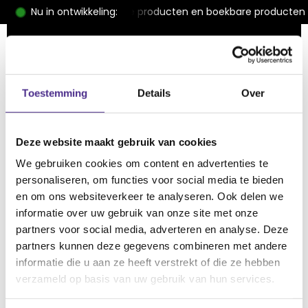
hop met download/fysieke producten en boekbare producten
Nu in ontwikkeling:
Klaar om samen te
bouwen aan jouw
Toestemming
Details
Over
ideale website?
Ik denk met je mee en zorg voor een website die
perfect bij jou en je doelgroep past.
Deze website maakt gebruik van cookies
We gebruiken cookies om content en advertenties te
Vrijblijvend kennismaken
personaliseren, om functies voor social media te bieden
en om ons websiteverkeer te analyseren. Ook delen we
informatie over uw gebruik van onze site met onze
partners voor social media, adverteren en analyse. Deze
partners kunnen deze gegevens combineren met andere
informatie die u aan ze heeft verstrekt of die ze hebben
verzameld op basis van uw gebruik van hun services.