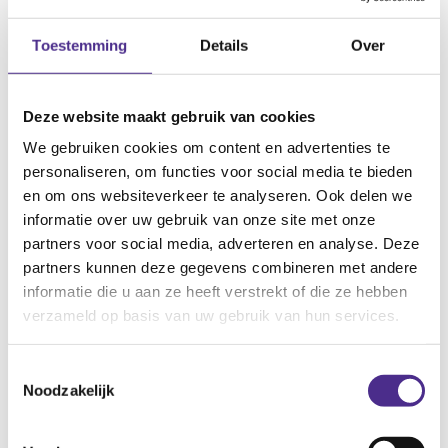
Toestemming
Details
Over
Kan mijn webdesign een negatieve
invloed hebben op sales?
Deze website maakt gebruik van cookies
We gebruiken cookies om content en advertenties te
Moet ik mijn prijzen direct op de website
vermelden voor meer leads?
personaliseren, om functies voor social media te bieden
en om ons websiteverkeer te analyseren. Ook delen we
informatie over uw gebruik van onze site met onze
partners voor social media, adverteren en analyse. Deze
partners kunnen deze gegevens combineren met andere
informatie die u aan ze heeft verstrekt of die ze hebben
verzameld op basis van uw gebruik van hun services.
Klaar om samen te
bouwen aan jouw
Toestemmingsselectie
Noodzakelijk
ideale website?