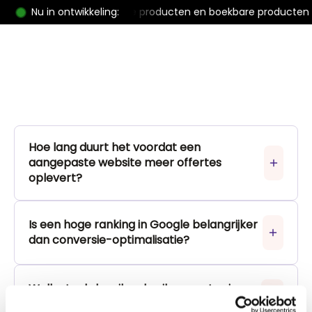
hop met download/fysieke producten en boekbare producten 
Nu in ontwikkeling:
Hoe lang duurt het voordat een
aangepaste website meer offertes
oplevert?
Is een hoge ranking in Google belangrijker
dan conversie-optimalisatie?
Welke tools kan ik gebruiken om te zien
waar bezoekers afhaken?