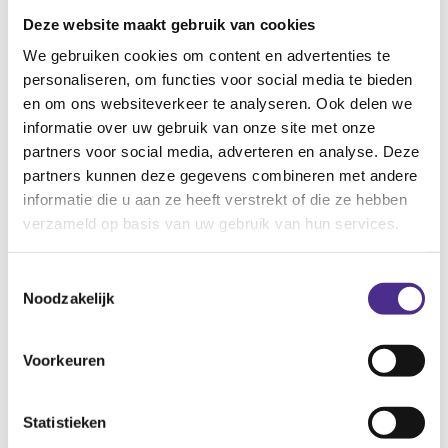
direct je bezoekers. Een advocatenkantoor
Deze website maakt gebruik van cookies
gebruikt andere taal dan een hippe strandtent.
Je spreekt de taal van de klant die je wilt
We gebruiken cookies om content en advertenties te
aantrekken.
personaliseren, om functies voor social media te bieden
en om ons websiteverkeer te analyseren. Ook delen we
informatie over uw gebruik van onze site met onze
partners voor social media, adverteren en analyse. Deze
Hoe bepaal je jouw
partners kunnen deze gegevens combineren met andere
toon?
informatie die u aan ze heeft verstrekt of die ze hebben
verzameld op basis van uw gebruik van hun services.
Je kunt je Tone of Voice bepalen door jezelf een
paar vragen te stellen:
Toestemmingsselectie
Zijn we formeel (u) of informeel (je)?
Noodzakelijk
Zijn we serieus of gebruiken we humor?
Zijn we een nuchtere expert of een enthousiaste
gids?
Voorkeuren
Onthoud: Je Tone of Voice is de “digitale handdruk”
van je bedrijf. Het zorgt ervoor dat een bezoeker
Statistieken
niet alleen de informatie begrijpt, maar ook een