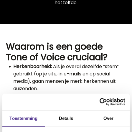
hetzelfde.
Waarom is een goede
Tone of Voice cruciaal?
Herkenbaarheid:
Als je overal dezelfde “stem”
gebruikt (op je site, in e-mails en op social
media), gaan mensen je merk herkennen uit
duizenden.
Vertrouwen:
Een consistente toon schept rust.
Als je op je homepage heel joviaal bent, maar je
algemene voorwaarden klinken als een streng
wetboek, raakt de bezoeker in de war.
Toestemming
Details
Over
De juiste doelgroep:
Met je woordkeuze filter je