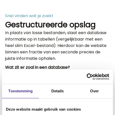
Snel vinden wat je zoekt
Gestructureerde opslag
In plaats van losse bestanden, slaat een database
informatie op in tabellen (vergelijkbaar met een
heel slim Excel-bestand). Hierdoor kan de website
binnen een fractie van een seconde precies de
juiste informatie ophalen.
Wat zit er zoal in een database?
Klantgegevens:
Namen, e-mailadressen en
bestelgeschiedenis.
Producten:
Prijzen, voorraad en omschrijvingen
Toestemming
Details
Over
in een webshop.
Content:
De teksten die je in je CMS typt en de
reacties van bezoekers.
Deze website maakt gebruik van cookies
Instellingen:
Jouw persoonlijke voorkeuren voor