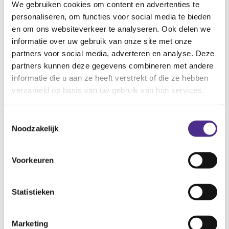
We gebruiken cookies om content en advertenties te
de lay-out van de site.
personaliseren, om functies voor social media te bieden
en om ons websiteverkeer te analyseren. Ook delen we
informatie over uw gebruik van onze site met onze
De motor achter de prestaties
partners voor social media, adverteren en analyse. Deze
Snelheid en veiligheid
partners kunnen deze gegevens combineren met andere
informatie die u aan ze heeft verstrekt of die ze hebben
Een website is zo snel als zijn database. Als het
verzameld op basis van uw gebruik van hun services.
archief een rommeltje is, duurt het lang voordat de
juiste informatie gevonden wordt, en dat vertraagt
Toestemmingsselectie
je website. Daarnaast is de beveiliging van de
Noodzakelijk
database topprioriteit: hier staan immers vaak
privacygevoelige gegevens van je klanten in. Een
goed ingerichte en versleutelde database is
Voorkeuren
daarom de basis van elke betrouwbare online
business.
Statistieken
Marketing